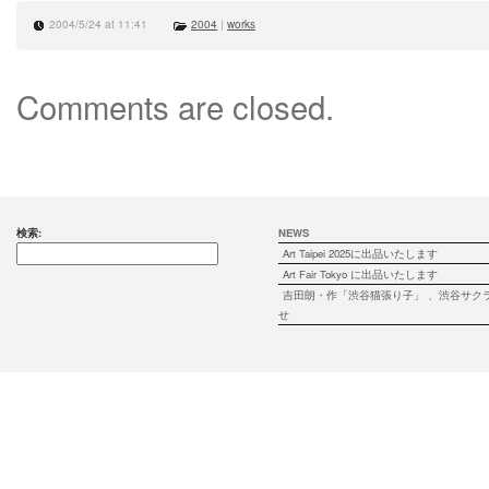
2004/5/24 at 11:41
2004
|
works
Comments are closed.
検索:
NEWS
Art Taipei 2025に出品いたします
Art Fair Tokyo に出品いたします
吉田朗・作「渋谷猫張り子」 、渋谷サク
せ