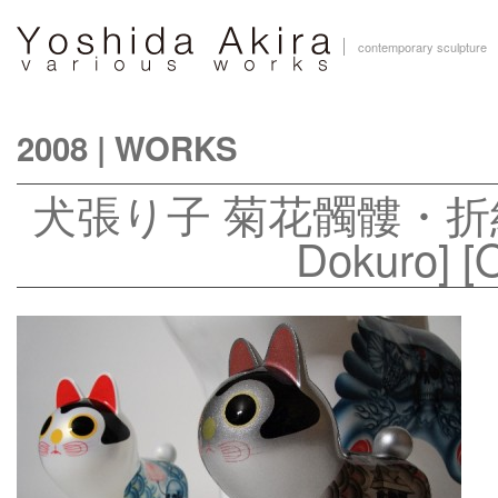
contemporary sculpture
2008
|
WORKS
犬張り子 菊花髑髏・折紙兜 
Dokuro] [