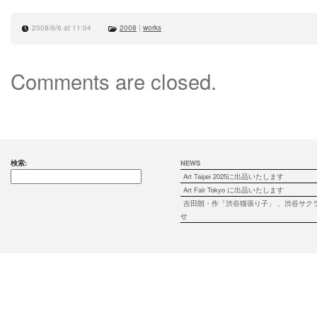
2008/6/6 at 11:04
2008
|
works
Comments are closed.
検索:
NEWS
Art Taipei 2025に出品いたします
Art Fair Tokyo に出品いたします
吉田朗・作「渋谷猫張り子」 、渋谷サク
せ