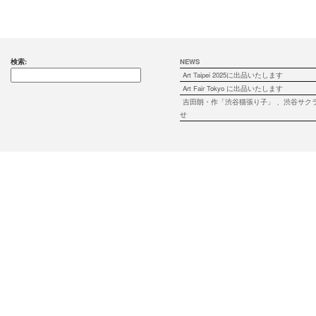
検索:
NEWS
Art Taipei 2025に出品いたします
Art Fair Tokyo に出品いたします
吉田朗・作「渋谷猫張り子」 、渋谷サク
せ