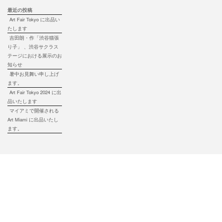
最近の投稿
Art Fair Tokyo に出品い
たします
吉田朗・作「渋谷猫張
り子」 、渋谷サクラス
テージにおける展示のお
知らせ
暑中お見舞い申し上げ
ます。
Art Fair Tokyo 2024 に出
品いたします
マイアミで開催される
Art Miami に出品いたし
ます。