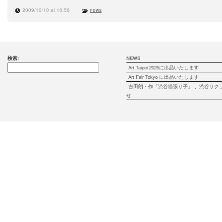
2009/10/10 at 10:56
news
検索:
NEWS
Art Taipei 2025に出品いたします
Art Fair Tokyo に出品いたします
吉田朗・作「渋谷猫張り子」 、渋谷サク
せ