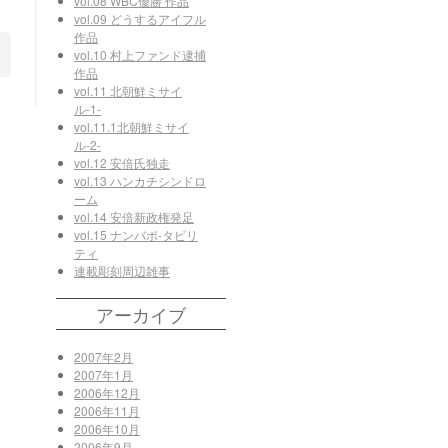
vol.08 WBC優勝 作品
vol.09 どうするアイフル
作品
vol.10 村上ファンド逮捕
作品
vol.11 北朝鮮ミサイ
ル-1-
vol.11.1北朝鮮ミサイ
ル-2-
vol.12 安倍氏独走
vol.13 ハンカチシンドロ
ーム
vol.14 安倍新政権発足
vol.15 ナンバポ-タビリ
ティ
連載彫刻周辺雑事
アーカイブ
2007年2月
2007年1月
2006年12月
2006年11月
2006年10月
2006年9月