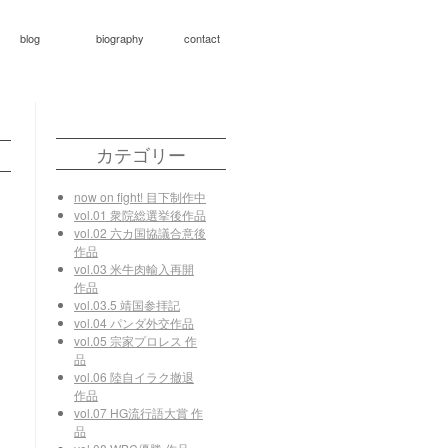
blog
biography
contact
カテゴリー
now on fight! 目下制作中
vol.01 衆院総選挙後作品
vol.02 六カ国協議合意後
作品
vol.03 米牛肉輸入再開
作品
vol.03.5 靖国参拝記
vol.04 パンダ外交作品
vol.05 宗家プロレス 作
品
vol.06 陸自イラク撤退
作品
vol.07 HG流行語大賞 作
品