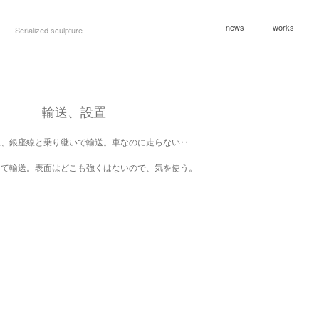
news
works
Serialized sculpture
輸送、設置
線、銀座線と乗り継いで輸送。車なのに走らない‥
して輸送。表面はどこも強くはないので、気を使う。