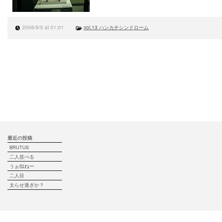
2006/9/5 at 01:01
vol.13 ハンカチシンドローム
最近の投稿
BRUTUS
二人並べる
うぉ似ねー
二人目
太らせ過ぎか？