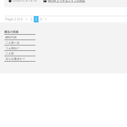
2006/5/5 at 16:19
vol.09 どうするアイフル作品
Page 2 of 3
<
1
2
3
>
最近の投稿
BRUTUS
二人並べる
うぉ似ねー
二人目
太らせ過ぎか？