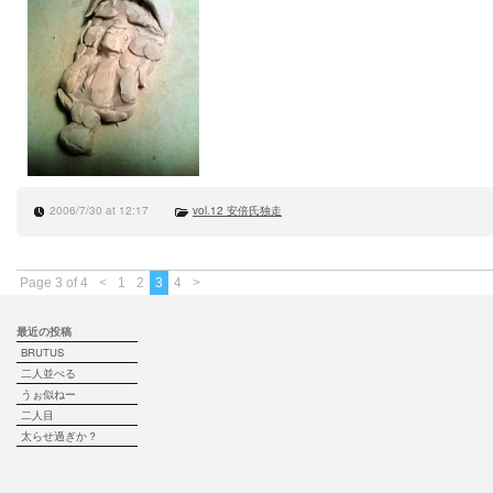
2006/7/30 at 12:17
vol.12 安倍氏独走
Page 3 of 4
<
1
2
3
4
>
最近の投稿
BRUTUS
二人並べる
うぉ似ねー
二人目
太らせ過ぎか？