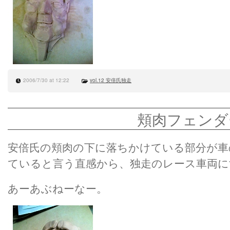
2006/7/30 at 12:22
vol.12 安倍氏独走
頬肉フェンダ
安倍氏の頬肉の下に落ちかけている部分が車
ていると言う直感から、独走のレース車両に
あーあぶねーなー。