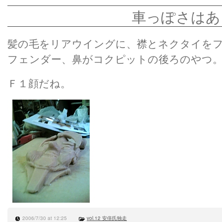
車っぽさはあ
髪の毛をリアウイングに、襟とネクタイを
フェンダー、鼻がコクピットの後ろのやつ
Ｆ１顔だね。
2006/7/30 at 12:25
vol.12 安倍氏独走