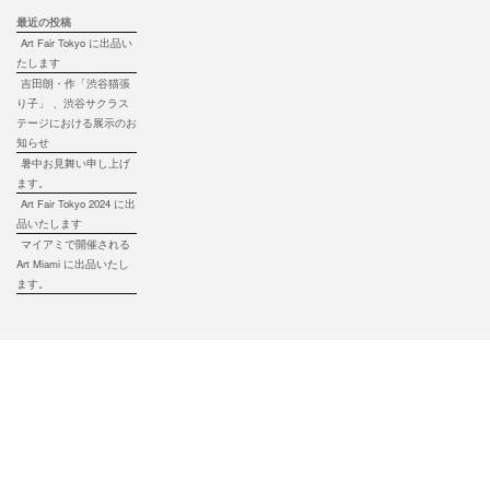
最近の投稿
Art Fair Tokyo に出品い
たします
吉田朗・作「渋谷猫張
り子」 、渋谷サクラス
テージにおける展示のお
知らせ
暑中お見舞い申し上げ
ます。
Art Fair Tokyo 2024 に出
品いたします
マイアミで開催される
Art Miami に出品いたし
ます。