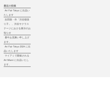
最近の投稿
Art Fair Tokyo に出品い
たします
吉田朗・作「渋谷猫張
り子」 、渋谷サクラス
テージにおける展示のお
知らせ
暑中お見舞い申し上げ
ます。
Art Fair Tokyo 2024 に出
品いたします
マイアミで開催される
Art Miami に出品いたし
ます。