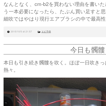
なんとなく、cm-b2を買わない理由を書い
う一本必要になったら、たぶん買い足すと思
細吹ではやはり現行エアブラシの中で最高性
2015/10/5 at 21:57
エビ子供
今日も髑髏
本日も引き続き髑髏を吹く。ほぼ一日吹きっ
熱々。