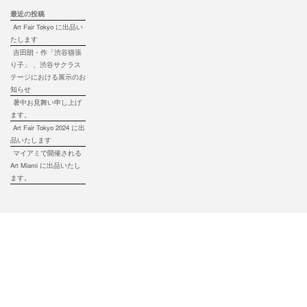
最近の投稿
Art Fair Tokyo に出品い
たします
吉田朗・作「渋谷猫張
り子」 、渋谷サクラス
テージにおける展示のお
知らせ
暑中お見舞い申し上げ
ます。
Art Fair Tokyo 2024 に出
品いたします
マイアミで開催される
Art Miami に出品いたし
ます。