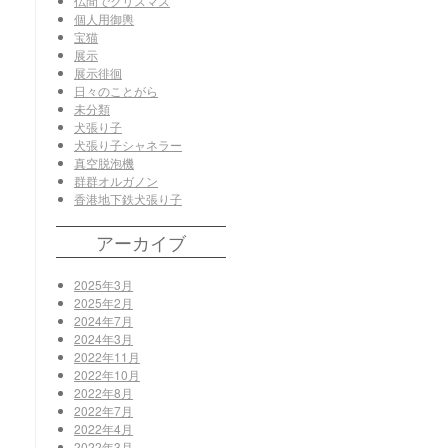
仏間でクリスマス
個人用御輿
宝猫
展示
展示徘徊
日々のことがら
未分類
犬張り子
犬張り子シャネラー
真空脱泡機
群群オルガノン
香港地下鉄犬張り子
アーカイブ
2025年3月
2025年2月
2024年7月
2024年3月
2022年11月
2022年10月
2022年8月
2022年7月
2022年4月
2022年3月