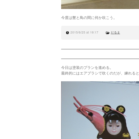
今度は蟹と鳥の間に何か吹こう。
2015/6/25 at 19:17
だるま
今日は塗装のプランを進める。
最終的にはエアブラシで吹くのだが、練れる