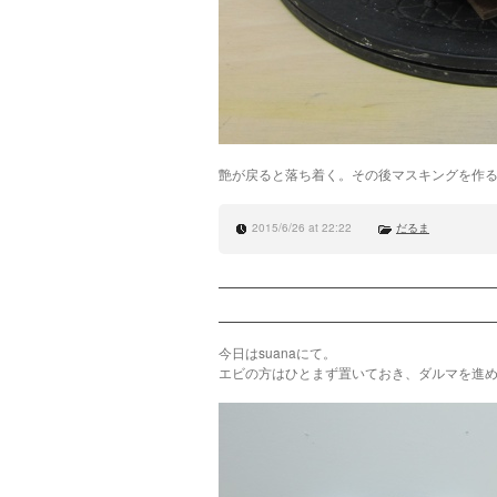
艶が戻ると落ち着く。その後マスキングを作
2015/6/26 at 22:22
だるま
今日はsuanaにて。
エビの方はひとまず置いておき、ダルマを進