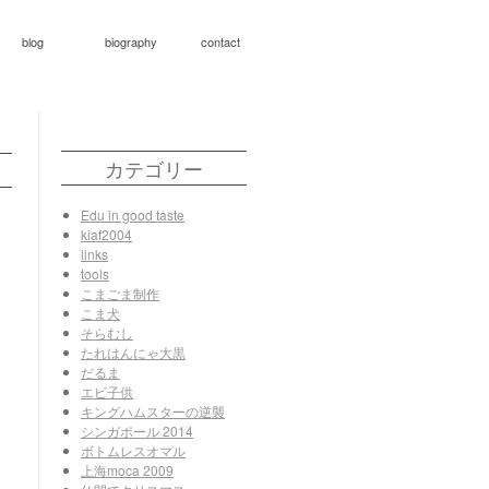
blog
biography
contact
カテゴリー
Edu in good taste
kiaf2004
links
tools
こまごま制作
こま犬
そらむし
たれはんにゃ大黒
だるま
エビ子供
キングハムスターの逆襲
シンガポール 2014
ボトムレスオマル
上海moca 2009