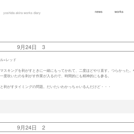
news
works
yoshida akira works diary
9月24日 3
ル×レッド
マスキングを剥がすときに一緒にもってかれて、二度ほどやり直す。つらかった。
一度吹いたのを剥がす作業が入るので、時間的にも精神的にも参る。
と剥がすタイミングの問題。だいたいわかっちゃいるんだけど・・・
9月24日 2