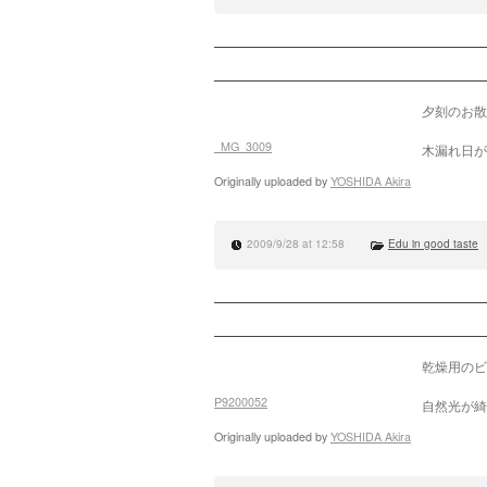
夕刻のお散
_MG_3009
木漏れ日が
Originally uploaded by
YOSHIDA Akira
2009/9/28 at 12:58
Edu in good taste
乾燥用のビ
P9200052
自然光が綺
Originally uploaded by
YOSHIDA Akira