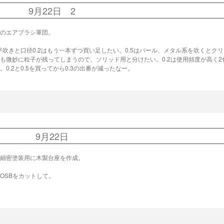
9月22日 2
のエアブラシ軍団。
の平吹きと口径0.2はもう一本ずつ買い足したい。0.5はパール、メタル系を吹くとク
も微妙に粒子が残ってしまうので、ソリッド用と分けたい。0.2は使用頻度が高く2
。0.2と0.5を買ってから0.3の出番が減ったなー。
9月22日
細密塗装用に木製台座を作成。
OSBをカットして。