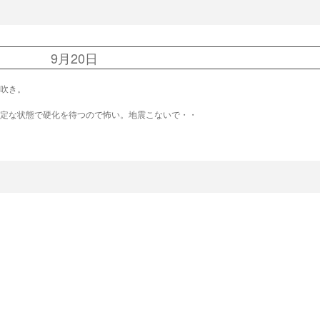
9月20日
吹き。
定な状態で硬化を待つので怖い。地震こないで・・