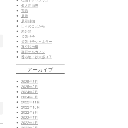
仏間でクリスマス
個人用御輿
宝猫
展示
展示徘徊
日々のことがら
未分類
犬張り子
犬張り子シャネラー
真空脱泡機
群群オルガノン
香港地下鉄犬張り子
アーカイブ
2025年3月
2025年2月
2024年7月
2024年3月
2022年11月
2022年10月
2022年8月
2022年7月
2022年4月
2022年3月