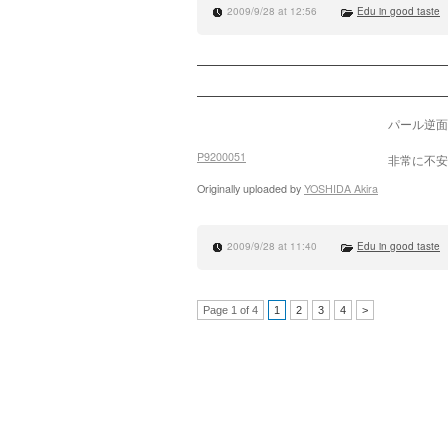
2009/9/28 at 12:56
Edu in good taste
パール逆面
P9200051
非常に不安
Originally uploaded by
YOSHIDA Akira
2009/9/28 at 11:40
Edu in good taste
Page 1 of 4
1
2
3
4
>