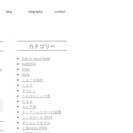
blog
biography
contact
カテゴリー
Edu in good taste
kiaf2004
links
や
tools
こまごま制作
こま犬
そらむし
たれはんにゃ大黒
だるま
エビ子供
キングハムスターの逆襲
シンガポール 2014
ボトムレスオマル
上海moca 2009