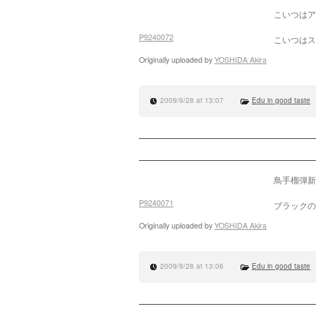
こいつはア
P9240072
こいつはス
Originally uploaded by
YOSHIDA Akira
2009/9/28 at 13:07
Edu in good taste
鳥手榴弾新
P9240071
ブラックの
Originally uploaded by
YOSHIDA Akira
2009/9/28 at 13:06
Edu in good taste