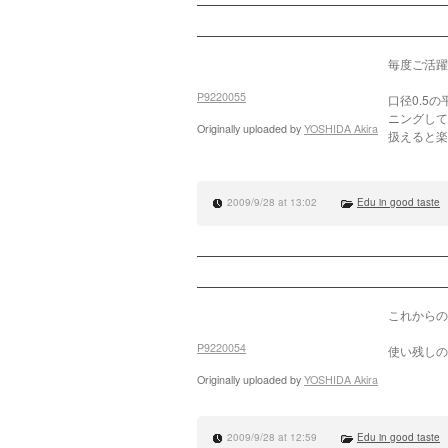
毎度ご活躍
P9220055
口径0.5
ニングして
Originally uploaded by
YOSHIDA Akira
扱えると楽
2009/9/28 at 13:02
Edu in good taste
これからの
P9220054
使い残しの
Originally uploaded by
YOSHIDA Akira
2009/9/28 at 12:59
Edu in good taste