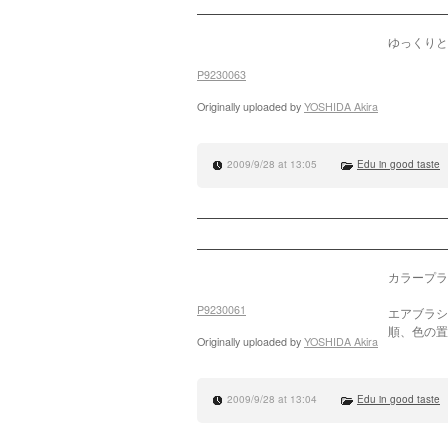
ゆっくりと
P9230063
Originally uploaded by
YOSHIDA Akira
2009/9/28 at 13:05
Edu in good taste
カラープラ
P9230061
エアブラシ
順、色の置
Originally uploaded by
YOSHIDA Akira
2009/9/28 at 13:04
Edu in good taste