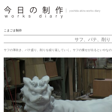
yoshida akira works diary
こまごま制作
サフ、パテ、削り
サフの薄吹き、パテ盛り、削りを繰り返していく。サフの痩せが出るといやなの