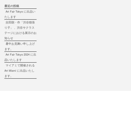
最近の投稿
Art Fair Tokyo に出品い
たします
吉田朗・作「渋谷猫張
り子」 、渋谷サクラス
テージにおける展示のお
知らせ
暑中お見舞い申し上げ
ます。
Art Fair Tokyo 2024 に出
品いたします
マイアミで開催される
Art Miami に出品いたし
ます。