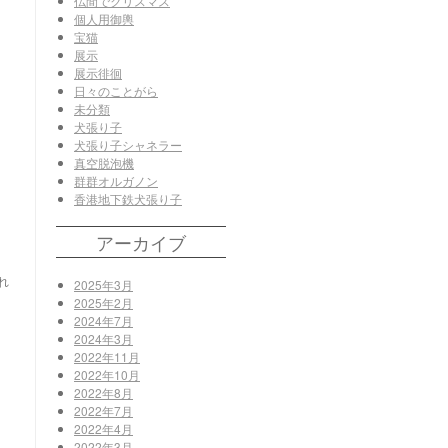
仏間でクリスマス
個人用御輿
宝猫
展示
展示徘徊
日々のことがら
未分類
犬張り子
犬張り子シャネラー
真空脱泡機
群群オルガノン
香港地下鉄犬張り子
アーカイブ
れ
2025年3月
2025年2月
2024年7月
2024年3月
2022年11月
2022年10月
2022年8月
2022年7月
2022年4月
2022年3月