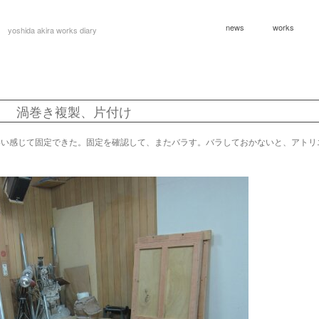
news
works
yoshida akira works diary
渦巻き複製、片付け
いい感じて固定できた。固定を確認して、またバラす。バラしておかないと、アトリ