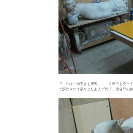
で、やはり渦巻きを複製。１、２層目を塗っ
で渦巻きの作業がとりあえず終了。接合部の