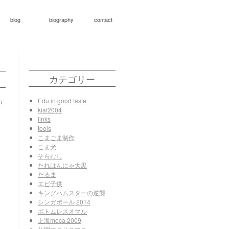
blog
biography
contact
カテゴリー
Edu in good taste
エ
kiaf2004
links
tools
こまごま制作
こま犬
そらむし
たれはんにゃ大黒
だるま
エビ子供
キングハムスターの逆襲
シンガポール 2014
ボトムレスオマル
上海moca 2009