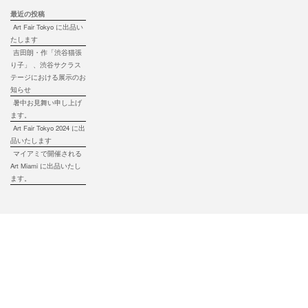
最近の投稿
Art Fair Tokyo に出品い
たします
吉田朗・作「渋谷猫張
り子」 、渋谷サクラス
テージにおける展示のお
知らせ
暑中お見舞い申し上げ
ます。
Art Fair Tokyo 2024 に出
品いたします
マイアミで開催される
Art Miami に出品いたし
ます。