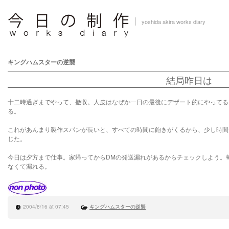
yoshida akira works diary
キングハムスターの逆襲
結局昨日は
十二時過ぎまでやって、撤収。人皮はなぜか一日の最後にデザート的にやってる
る。
これがあんまり製作スパンが長いと、すべての時間に飽きがくるから、少し時間
じた。
今日は夕方まで仕事。家帰ってからDMの発送漏れがあるからチェックしよう。
なくて漏れる。
2004/8/16 at 07:45
キングハムスターの逆襲