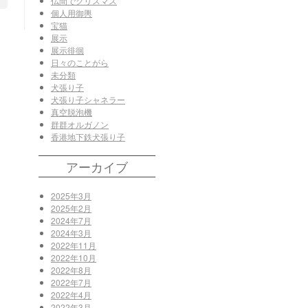
仏間でクリスマス
個人用御輿
宝猫
展示
展示徘徊
日々のことがら
未分類
犬張り子
犬張り子シャネラー
真空脱泡機
群群オルガノン
香港地下鉄犬張り子
アーカイブ
2025年3月
2025年2月
2024年7月
2024年3月
2022年11月
2022年10月
2022年8月
2022年7月
2022年4月
2022年3月