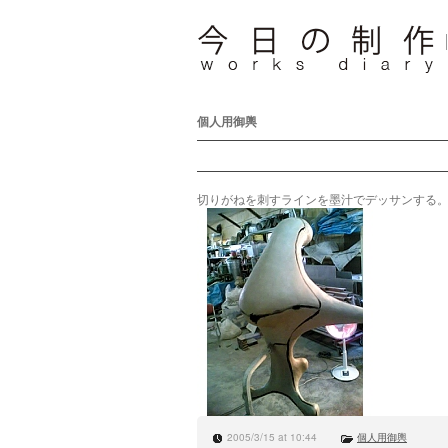
個人用御輿
切りがねを刺すラインを墨汁でデッサンする
2005/3/15 at 10:44
個人用御輿