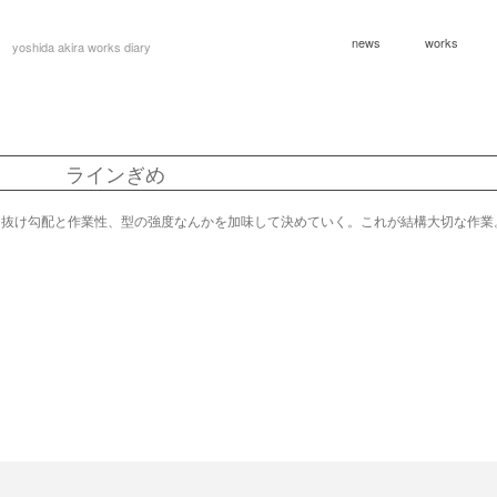
news
works
yoshida akira works diary
ラインぎめ
。抜け勾配と作業性、型の強度なんかを加味して決めていく。これが結構大切な作業