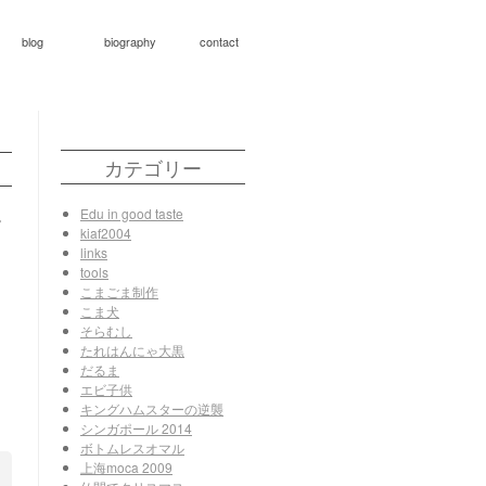
blog
biography
contact
カテゴリー
Edu in good taste
。
kiaf2004
links
tools
こまごま制作
こま犬
そらむし
たれはんにゃ大黒
だるま
エビ子供
キングハムスターの逆襲
シンガポール 2014
ボトムレスオマル
上海moca 2009