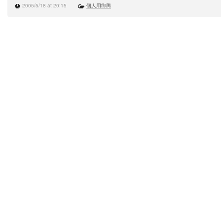
2005/5/18 at 20:15
個人用御輿