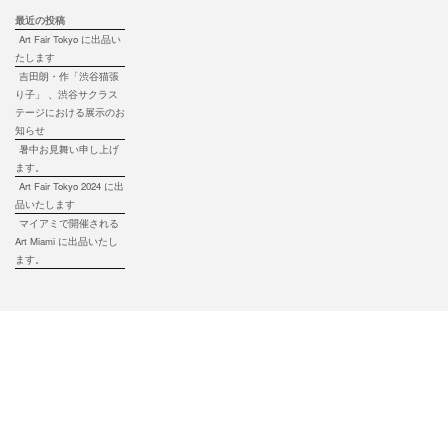
最近の投稿
Art Fair Tokyo に出品い
たします
吉田朗・作「渋谷猫張
り子」 、渋谷サクラス
テージにおける展示のお
知らせ
暑中お見舞い申し上げ
ます。
Art Fair Tokyo 2024 に出
品いたします
マイアミで開催される
Art Miami に出品いたし
ます。