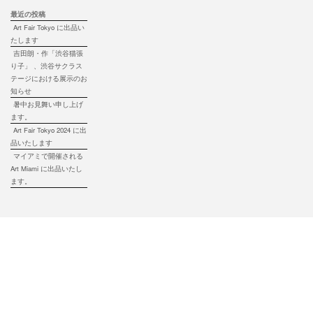
最近の投稿
Art Fair Tokyo に出品い
たします
吉田朗・作「渋谷猫張
り子」 、渋谷サクラス
テージにおける展示のお
知らせ
暑中お見舞い申し上げ
ます。
Art Fair Tokyo 2024 に出
品いたします
マイアミで開催される
Art Miami に出品いたし
ます。