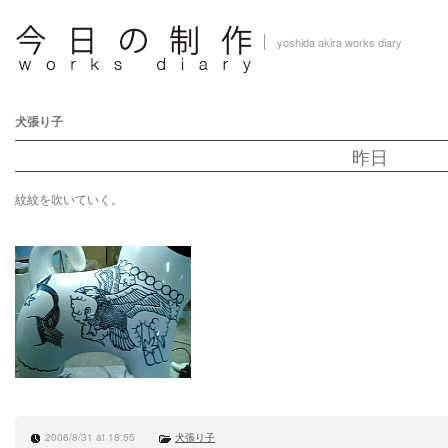
yoshida akira works diary
犬張り子
昨日
紋紋を吹いていく。
2006/8/31 at 18:55
犬張り子