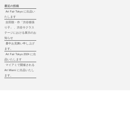
最近の投稿
Art Fair Tokyo に出品い
たします
吉田朗・作「渋谷猫張
り子」 、渋谷サクラス
テージにおける展示のお
知らせ
暑中お見舞い申し上げ
ます。
Art Fair Tokyo 2024 に出
品いたします
マイアミで開催される
Art Miami に出品いたし
ます。