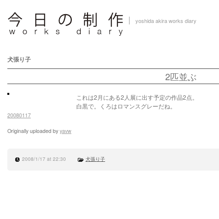
yoshida akira works diary
犬張り子
2匹並ぶ
これは2月にある2人展に出す予定の作品2点。
白黒で。くろはロマンスグレーだね。
20080117
Originally uploaded by
yavw
2008/1/17 at 22:30
犬張り子