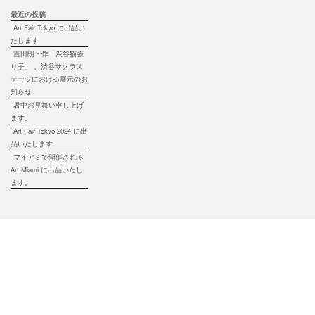
最近の投稿
Art Fair Tokyo に出品い
たします
吉田朗・作「渋谷猫張
り子」 、渋谷サクラス
テージにおける展示のお
知らせ
暑中お見舞い申し上げ
ます。
Art Fair Tokyo 2024 に出
品いたします
マイアミで開催される
Art Miami に出品いたし
ます。