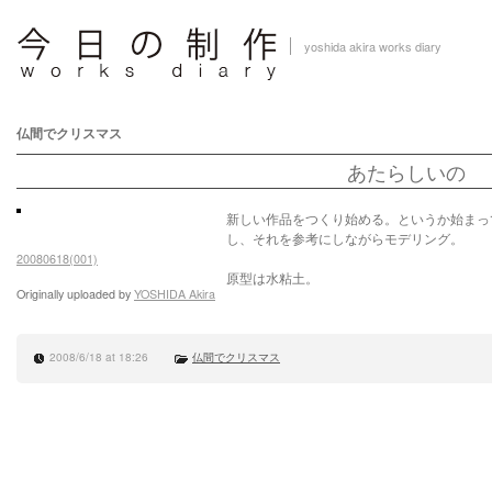
yoshida akira works diary
仏間でクリスマス
あたらしいの
新しい作品をつくり始める。というか始まっ
し、それを参考にしながらモデリング。
20080618(001)
原型は水粘土。
Originally uploaded by
YOSHIDA Akira
2008/6/18 at 18:26
仏間でクリスマス