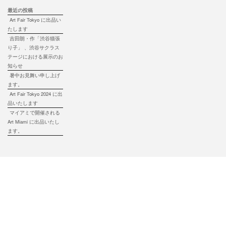
最近の投稿
Art Fair Tokyo に出品い
たします
吉田朗・作「渋谷猫張
り子」 、渋谷サクラス
テージにおける展示のお
知らせ
暑中お見舞い申し上げ
ます。
Art Fair Tokyo 2024 に出
品いたします
マイアミで開催される
Art Miami に出品いたし
ます。