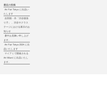
最近の投稿
Art Fair Tokyo に出品い
たします
吉田朗・作「渋谷猫張
り子」 、渋谷サクラス
テージにおける展示のお
知らせ
暑中お見舞い申し上げ
ます。
Art Fair Tokyo 2024 に出
品いたします
マイアミで開催される
Art Miami に出品いたし
ます。