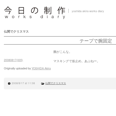
yoshida akira works diary
仏間でクリスマス
テープで腕固定
腕がこんな。
20080817(005)
マスキングで仮止め。あぶねー。
Originally uploaded by
YOSHIDA Akira
2008/8/17 at 11:08
仏間でクリスマス