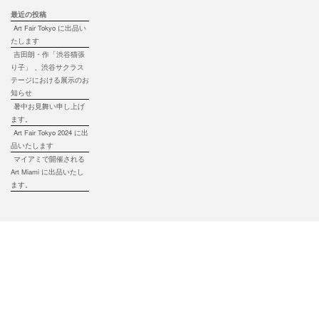
最近の投稿
Art Fair Tokyo に出品い
たします
吉田朗・作「渋谷猫張
り子」 、渋谷サクラス
テージにおける展示のお
知らせ
暑中お見舞い申し上げ
ます。
Art Fair Tokyo 2024 に出
品いたします
マイアミで開催される
Art Miami に出品いたし
ます。