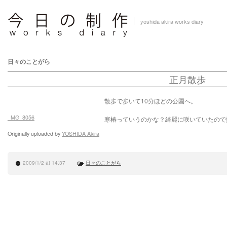
yoshida akira works diary
日々のことがら
正月散歩
散歩で歩いて10分ほどの公園へ。
_MG_8056
寒椿っていうのかな？綺麗に咲いていたので
Originally uploaded by
YOSHIDA Akira
2009/1/2 at 14:37
日々のことがら