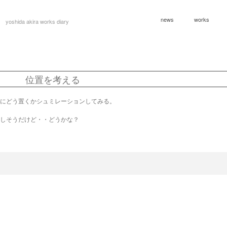
news
works
yoshida akira works diary
位置を考える
にどう置くかシュミレーションしてみる。
しそうだけど・・どうかな？