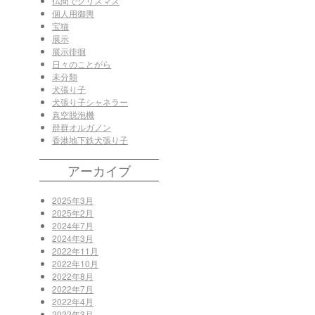
仏間でクリスマス
個人用御輿
宝猫
展示
展示徘徊
日々のことがら
未分類
犬張り子
犬張り子シャネラー
真空脱泡機
群群オルガノン
香港地下鉄犬張り子
アーカイブ
2025年3月
2025年2月
2024年7月
2024年3月
2022年11月
2022年10月
2022年8月
2022年7月
2022年4月
2022年3月