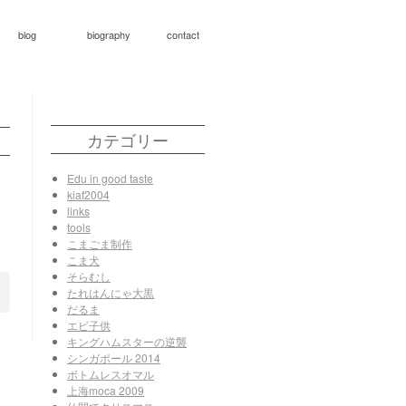
blog
biography
contact
カテゴリー
Edu in good taste
kiaf2004
links
tools
こまごま制作
こま犬
そらむし
たれはんにゃ大黒
だるま
エビ子供
キングハムスターの逆襲
シンガポール 2014
ボトムレスオマル
上海moca 2009