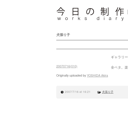
犬張り子
ギャラリー
20070716(010)
全ベタ。楽
Originally uploaded by
YOSHIDA Akira
2007/7/16 at 16:21
犬張り子