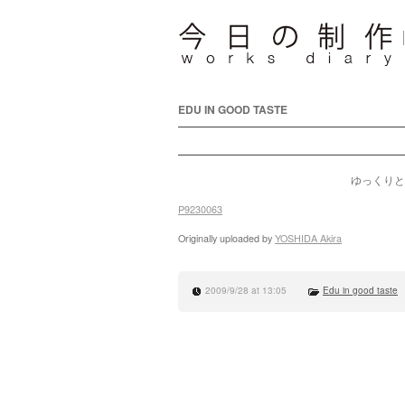
EDU IN GOOD TASTE
ゆっくりと
P9230063
Originally uploaded by
YOSHIDA Akira
2009/9/28 at 13:05
Edu in good taste