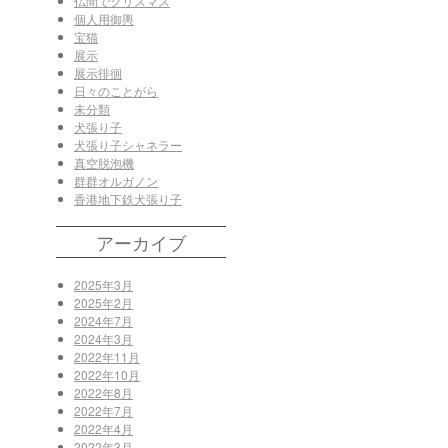
仏間でクリスマス
個人用御輿
宝猫
展示
展示徘徊
日々のことがら
未分類
犬張り子
犬張り子シャネラー
真空脱泡機
群群オルガノン
香港地下鉄犬張り子
アーカイブ
2025年3月
2025年2月
2024年7月
2024年3月
2022年11月
2022年10月
2022年8月
2022年7月
2022年4月
2022年3月