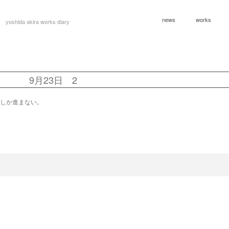
news
works
yoshida akira works diary
9月23日 2
しか進まない。