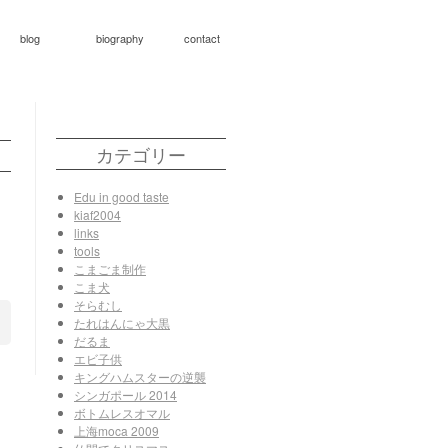
blog
biography
contact
カテゴリー
Edu in good taste
kiaf2004
links
tools
こまごま制作
こま犬
そらむし
たれはんにゃ大黒
だるま
エビ子供
キングハムスターの逆襲
シンガポール 2014
ボトムレスオマル
上海moca 2009