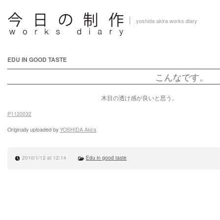
yoshida akira works diary
EDU IN GOOD TASTE
こんなです。
木目の透け感が良いと思う。
P1120032
Originally uploaded by
YOSHIDA Akira
2010/1/12 at 12:14
Edu in good taste