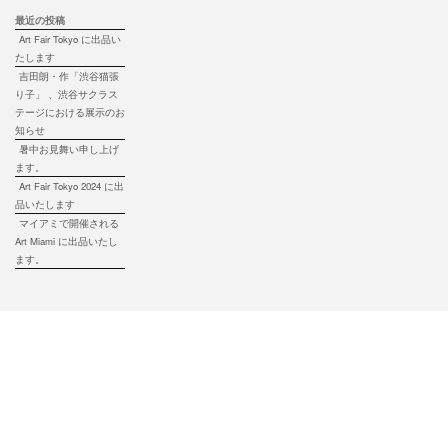
最近の投稿
Art Fair Tokyo に出品い
たします
吉田朗・作「渋谷猫張
り子」 、渋谷サクラス
テージにおける展示のお
知らせ
暑中お見舞い申し上げ
ます。
Art Fair Tokyo 2024 に出
品いたします
マイアミで開催される
Art Miami に出品いたし
ます。