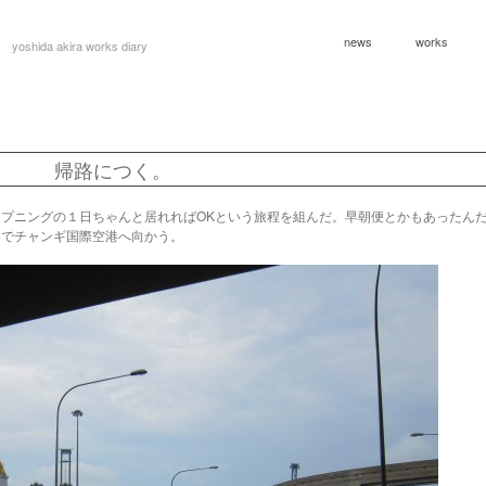
news
works
yoshida akira works diary
帰路につく。
プニングの１日ちゃんと居れればOKという旅程を組んだ。早朝便とかもあったん
いでチャンギ国際空港へ向かう。