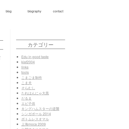
blog
biography
contact
カテゴリー
Edu in good taste
だ
kiaf2004
links
tools
こまごま制作
こま犬
そらむし
たれはんにゃ大黒
だるま
エビ子供
キングハムスターの逆襲
シンガポール 2014
ボトムレスオマル
上海moca 2009