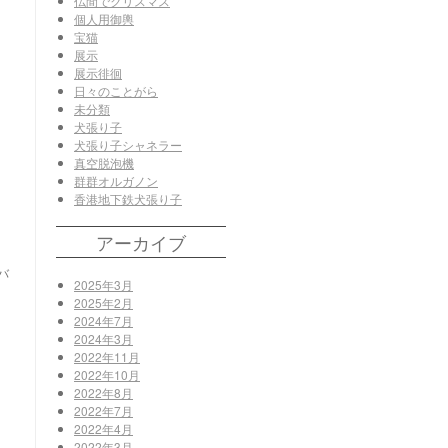
仏間でクリスマス
個人用御輿
宝猫
展示
展示徘徊
日々のことがら
未分類
犬張り子
犬張り子シャネラー
真空脱泡機
群群オルガノン
香港地下鉄犬張り子
アーカイブ
バ
2025年3月
2025年2月
2024年7月
2024年3月
2022年11月
2022年10月
2022年8月
2022年7月
2022年4月
2022年3月