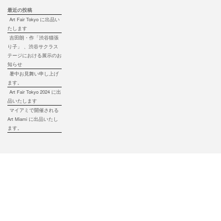
最近の投稿
Art Fair Tokyo に出品い
たします
吉田朗・作「渋谷猫張
り子」 、渋谷サクラス
テージにおける展示のお
知らせ
暑中お見舞い申し上げ
ます。
Art Fair Tokyo 2024 に出
品いたします
マイアミで開催される
Art Miami に出品いたし
ます。