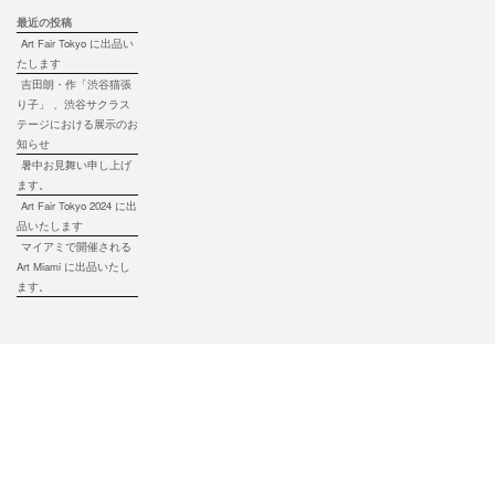
最近の投稿
Art Fair Tokyo に出品い
たします
吉田朗・作「渋谷猫張
り子」 、渋谷サクラス
テージにおける展示のお
知らせ
暑中お見舞い申し上げ
ます。
Art Fair Tokyo 2024 に出
品いたします
マイアミで開催される
Art Miami に出品いたし
ます。