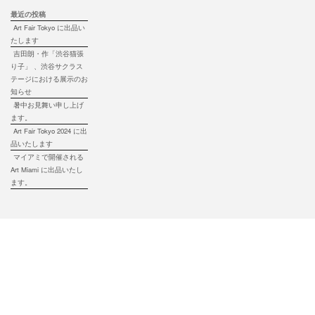
最近の投稿
Art Fair Tokyo に出品い
たします
吉田朗・作「渋谷猫張
り子」 、渋谷サクラス
テージにおける展示のお
知らせ
暑中お見舞い申し上げ
ます。
Art Fair Tokyo 2024 に出
品いたします
マイアミで開催される
Art Miami に出品いたし
ます。