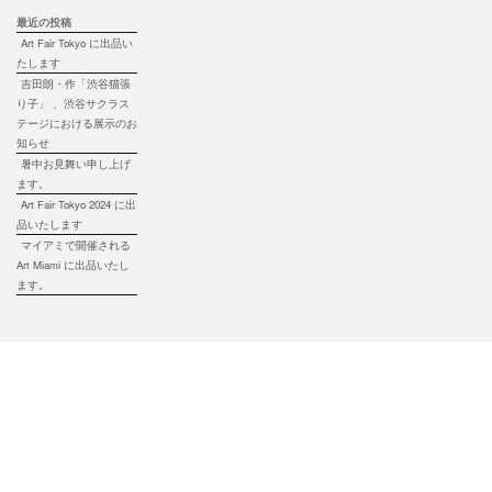
最近の投稿
Art Fair Tokyo に出品い
たします
吉田朗・作「渋谷猫張
り子」 、渋谷サクラス
テージにおける展示のお
知らせ
暑中お見舞い申し上げ
ます。
Art Fair Tokyo 2024 に出
品いたします
マイアミで開催される
Art Miami に出品いたし
ます。