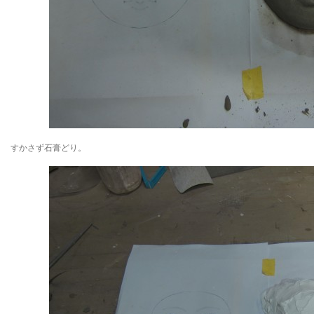
すかさず石膏どり。