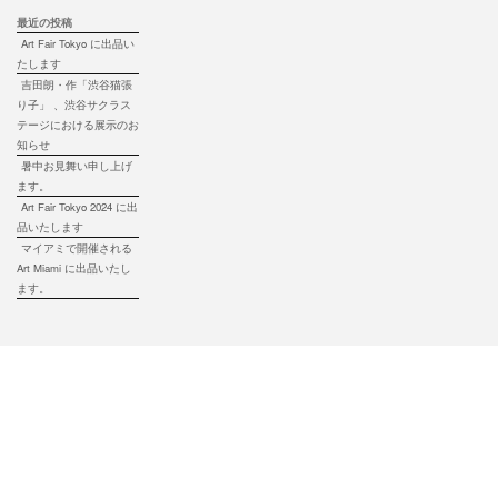
最近の投稿
Art Fair Tokyo に出品い
たします
吉田朗・作「渋谷猫張
り子」 、渋谷サクラス
テージにおける展示のお
知らせ
暑中お見舞い申し上げ
ます。
Art Fair Tokyo 2024 に出
品いたします
マイアミで開催される
Art Miami に出品いたし
ます。