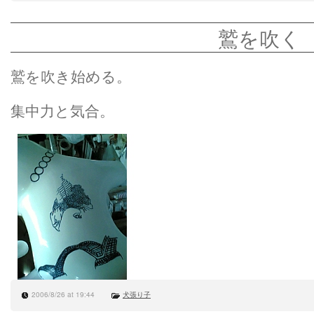
鷲を吹く
鷲を吹き始める。
集中力と気合。
2006/8/26 at 19:44
犬張り子