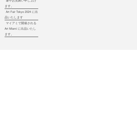
暑中お見舞い申し上げ
ます。
Art Fair Tokyo 2024 に出
品いたします
マイアミで開催される
Art Miami に出品いたし
ます。