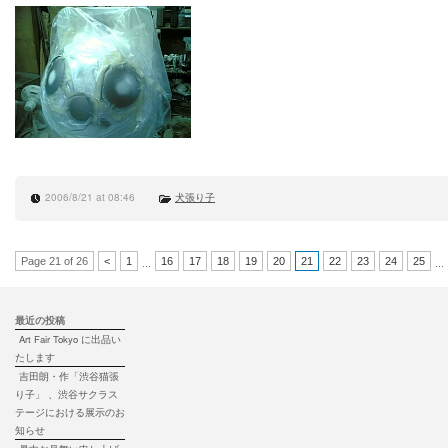
2006/8/21 at 08:46
犬張り子
Page 21 of 26
<
1
16
17
18
19
20
21
22
23
24
25
...
...
最近の投稿
Art Fair Tokyo に出品い
たします
吉田朗・作「渋谷猫張
り子」 、渋谷サクラス
テージにおける展示のお
知らせ