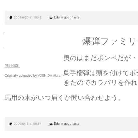
2009/6/20 at 10:42
Edu in good taste
爆弾ファミリ
奥のはまだボンベだが・
P6140051
鳥手榴弾は頭を付けてボ
Originally uploaded by
YOSHIDA Akira
きたのでカラバリを作れ
馬用の木がいつ届くか問い合わせよう。
2009/6/15 at 08:54
Edu in good taste