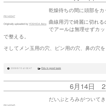
乾燥待ちの間に頭部をカ
P6140047
曲線用刃で綺麗に切れる
Originally uploaded by
YOSHIDA Akira
でアールは無理せずカッ
で整える。
そしてメン玉用の穴、ピン用の穴、鼻の穴を
2009/6/15 at 08:47
Edu in good taste
6月14日 2
だいぶとろみがついてき
P6140045