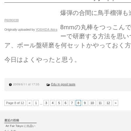
爆弾の合間に鳥手榴弾も
P6090039
8mmの丸棒をつっこん
Originally uploaded by
YOSHIDA Akira
ーで研磨する方法を思い
ア、ボール盤研磨を何セットかやっておく
今日はよくやったと思う。
2009/6/11 at 17:05
Edu in good taste
Page 8 of 12
<
1
3
4
5
6
7
8
9
10
11
12
>
...
最近の投稿
Art Fair Tokyo に出品い