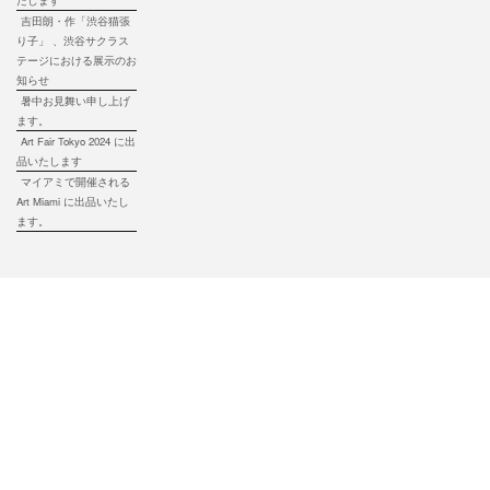
たします
吉田朗・作「渋谷猫張
り子」 、渋谷サクラス
テージにおける展示のお
知らせ
暑中お見舞い申し上げ
ます。
Art Fair Tokyo 2024 に出
品いたします
マイアミで開催される
Art Miami に出品いたし
ます。