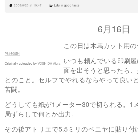
2009/6/20 at 10:47
Edu in good taste
6月16日
この日は木馬カット用の
P6160054
いつも頼んでいる印刷屋
Originally uploaded by
YOSHIDA Akira
面を出そうと思ったら、
とのこと。セルフでやれるならやって良い
苦闘。
どうしても紙が1メーター30で切られる。1
局ずらしで何とか出力。
その後アトリエで5.5ミリのベニヤに貼り付