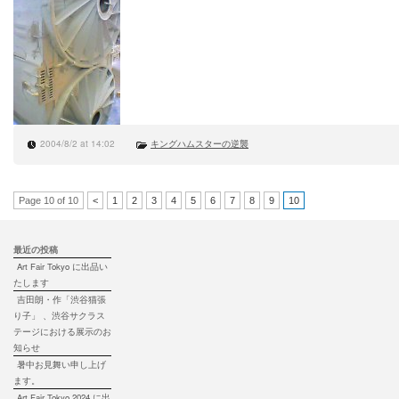
2004/8/2 at 14:02
キングハムスターの逆襲
Page 10 of 10
<
1
2
3
4
5
6
7
8
9
10
最近の投稿
Art Fair Tokyo に出品い
たします
吉田朗・作「渋谷猫張
り子」 、渋谷サクラス
テージにおける展示のお
知らせ
暑中お見舞い申し上げ
ます。
Art Fair Tokyo 2024 に出