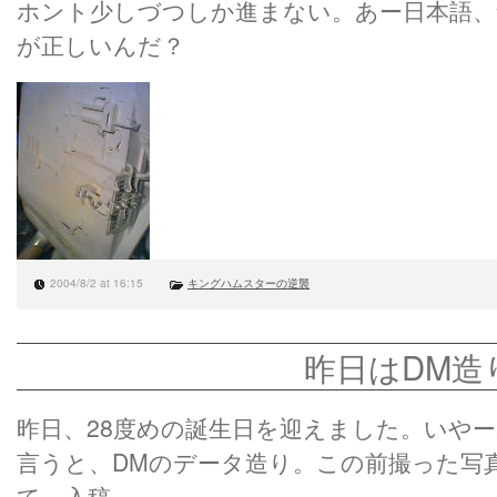
ホント少しづつしか進まない。あー日本語、危
が正しいんだ？
2004/8/2 at 16:15
キングハムスターの逆襲
昨日はDM造
昨日、28度めの誕生日を迎えました。いや
言うと、DMのデータ造り。この前撮った写
て、入稿。