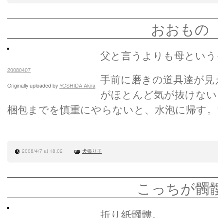
おおもの
父と言うよりも母という
20080407
手前に磨きの道具達が見
Originally uploaded by
YOSHIDA Akira
がほとんど気が抜けない
梱包までを慎重にやらないと、水泡に帰す。
2008/4/7 at 18:02
犬張り子
こっちが髑
折り紙髑髏。