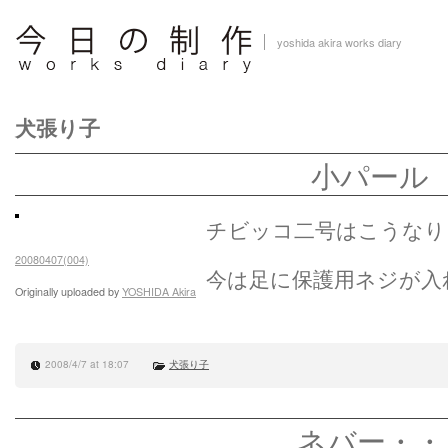
yoshida akira works diary
犬張り子
小パール
チビッコ二号はこうなり
20080407(004)
今は足に保護用ネジが入
Originally uploaded by
YOSHIDA Akira
2008/4/7 at 18:07
犬張り子
ネバー・・