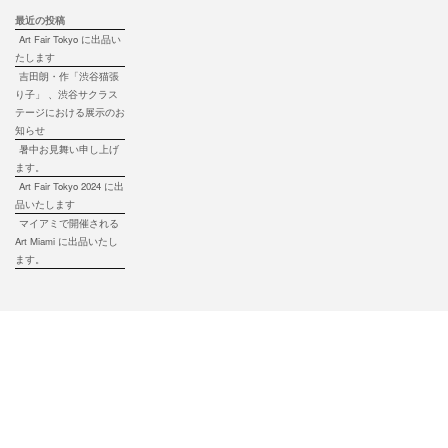
最近の投稿
Art Fair Tokyo に出品い
たします
吉田朗・作「渋谷猫張
り子」 、渋谷サクラス
テージにおける展示のお
知らせ
暑中お見舞い申し上げ
ます。
Art Fair Tokyo 2024 に出
品いたします
マイアミで開催される
Art Miami に出品いたし
ます。