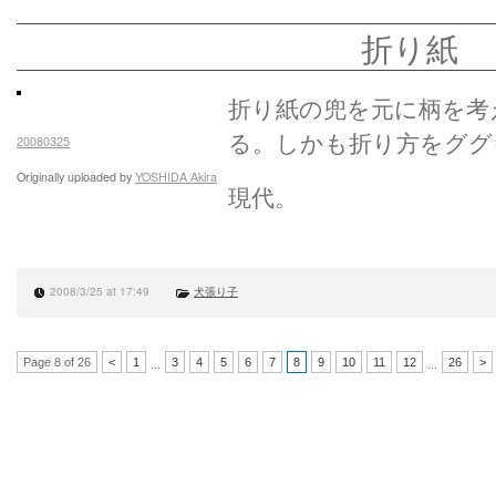
折り紙
折り紙の兜を元に柄を考
る。しかも折り方をググ
20080325
Originally uploaded by
YOSHIDA Akira
現代。
2008/3/25 at 17:49
犬張り子
Page 8 of 26
<
1
3
4
5
6
7
8
9
10
11
12
26
>
...
...