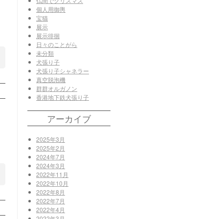
仏間でクリスマス
個人用御輿
宝猫
展示
展示徘徊
日々のことがら
未分類
犬張り子
犬張り子シャネラー
真空脱泡機
群群オルガノン
香港地下鉄犬張り子
アーカイブ
2025年3月
2025年2月
2024年7月
2024年3月
2022年11月
2022年10月
2022年8月
2022年7月
2022年4月
2022年3月