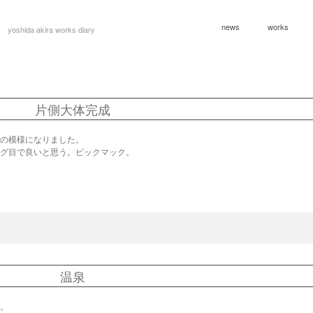
news
works
yoshida akira works diary
片側大体完成
の模様になりました。
グ目で良いと思う。ビックマック。
温泉
。