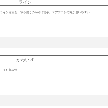
ライン
ラインを塗る。筆を使うのが結構苦手。エアブラシの方が使いやすい・・
かわいげ
、まだ無表情。