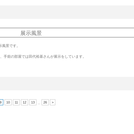
展示風景
示風景です。
、手前の部屋では田代裕基さんが展示をしています。
9
10
11
12
13
26
>
...