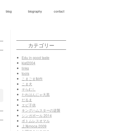
blog
biography
contact
カテゴリー
Edu in good taste
kiaf2004
links
tools
こまごま制作
こま犬
そらむし
たれはんにゃ大黒
だるま
エビ子供
キングハムスターの逆襲
シンガポール 2014
ボトムレスオマル
上海moca 2009