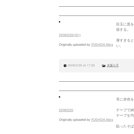
目玉に黒を
張する。
20080226(001)
薄すぎると
Originally uploaded by
YOSHIDA Akira
い。
2008/2/26 at 17:26
犬張り子
耳に赤色を
テープで綺
20080220
テープを均
Originally uploaded by
YOSHIDA Akira
貼ったそば