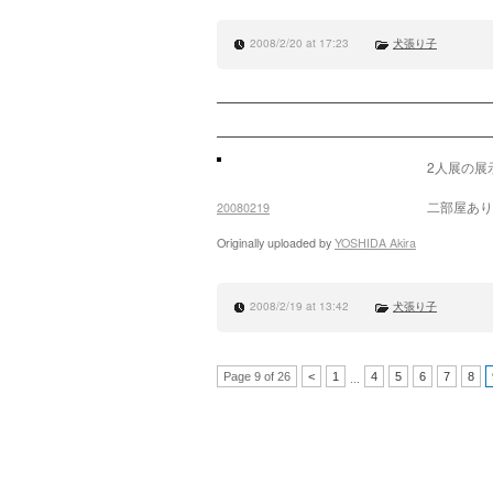
2008/2/20 at 17:23
犬張り子
2人展の展
二部屋あり
20080219
Originally uploaded by
YOSHIDA Akira
2008/2/19 at 13:42
犬張り子
Page 9 of 26
<
1
4
5
6
7
8
...