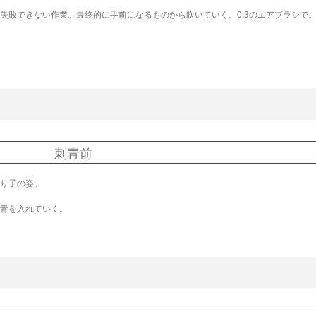
失敗できない作業。最終的に手前になるものから吹いていく。0.3のエアブラシで
刺青前
り子の姿。
青を入れていく。