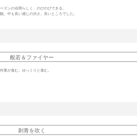
ーズンの谷間らしく、のびのびできる。
観。中も良い感じの渋さ。良いところでした。
般若＆ファイヤー
作業が進む。ゆっくりと進む。
刺青を吹く